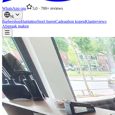
WhatsApp ons
5,0 · 700+ reviews
NL
Barbershop
Hairtattoo
Stoel huren
Cadeaubon kopen
Klantreviews
Afspraak maken