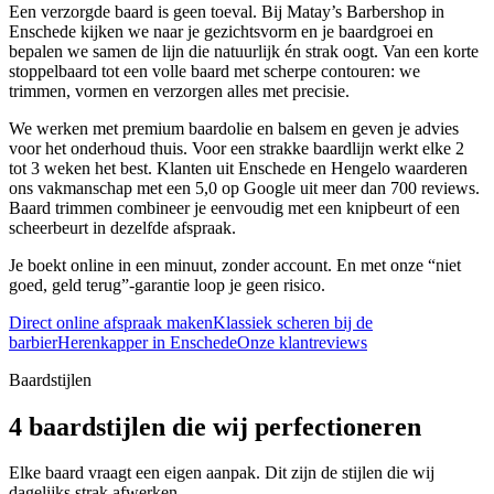
Een verzorgde baard is geen toeval. Bij Matay’s Barbershop in
Enschede kijken we naar je gezichtsvorm en je baardgroei en
bepalen we samen de lijn die natuurlijk én strak oogt. Van een korte
stoppelbaard tot een volle baard met scherpe contouren: we
trimmen, vormen en verzorgen alles met precisie.
We werken met premium baardolie en balsem en geven je advies
voor het onderhoud thuis. Voor een strakke baardlijn werkt elke 2
tot 3 weken het best. Klanten uit Enschede en Hengelo waarderen
ons vakmanschap met een 5,0 op Google uit meer dan 700 reviews.
Baard trimmen combineer je eenvoudig met een knipbeurt of een
scheerbeurt in dezelfde afspraak.
Je boekt online in een minuut, zonder account. En met onze “niet
goed, geld terug”-garantie loop je geen risico.
Direct online afspraak maken
Klassiek scheren bij de
barbier
Herenkapper in Enschede
Onze klantreviews
Baardstijlen
4 baardstijlen die wij perfectioneren
Elke baard vraagt een eigen aanpak. Dit zijn de stijlen die wij
dagelijks strak afwerken.