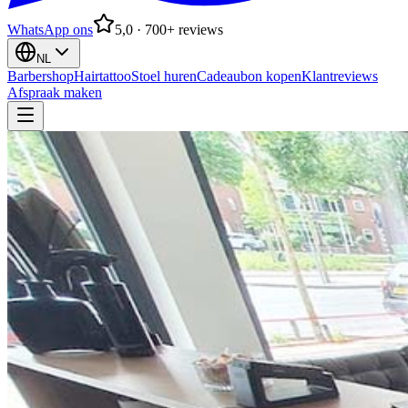
WhatsApp ons
5,0 · 700+ reviews
NL
Barbershop
Hairtattoo
Stoel huren
Cadeaubon kopen
Klantreviews
Afspraak maken