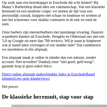
Op zoek naar een herenkapper in Enschede die echt luistert? Bij
Matay’s Barbershop draait alles om vakmanschap. Van een klassieke
herensnit tot een moderne coupe: we nemen de tijd voor een
persoonlijk consult, knippen met schaar en tondeuse en werken af
met het scheermes voor strakke contouren in de nek en rond de
oren.
Onze barbers zijn meesterbarbiers met jarenlange ervaring. Daarom
waarderen klanten uit Enschede, Hengelo en Oldenzaal ons met een
5,0 op Google uit meer dan 700 reviews. Wil je naast je knipbeurt
ook je baard laten verzorgen of een strakke fade? Dat combineren
we moeiteloos in één afspraak.
Een afspraak maak je online in minder dan een minuut, zonder
account. Niet tevreden? Dankzij onze “niet goed, geld terug”-
garantie loop je geen enkel risico.
Direct online afspraak maken
Strakke fades in Enschede
Baard
trimmen
Lees onze klantreviews
Het proces
De klassieke herensnit, stap voor stap