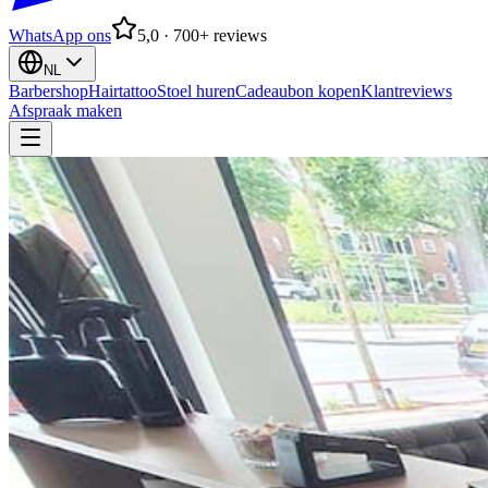
WhatsApp ons
5,0 · 700+ reviews
NL
Barbershop
Hairtattoo
Stoel huren
Cadeaubon kopen
Klantreviews
Afspraak maken