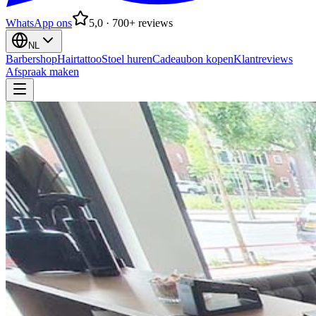
WhatsApp ons
5,0 · 700+ reviews
NL
Barbershop
Hairtattoo
Stoel huren
Cadeaubon kopen
Klantreviews
Afspraak maken