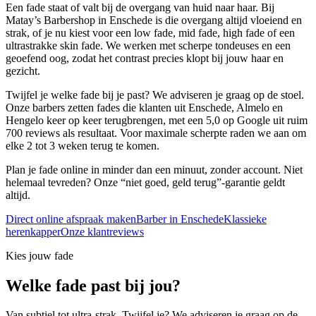
Een fade staat of valt bij de overgang van huid naar haar. Bij
Matay’s Barbershop in Enschede is die overgang altijd vloeiend en
strak, of je nu kiest voor een low fade, mid fade, high fade of een
ultrastrakke skin fade. We werken met scherpe tondeuses en een
geoefend oog, zodat het contrast precies klopt bij jouw haar en
gezicht.
Twijfel je welke fade bij je past? We adviseren je graag op de stoel.
Onze barbers zetten fades die klanten uit Enschede, Almelo en
Hengelo keer op keer terugbrengen, met een 5,0 op Google uit ruim
700 reviews als resultaat. Voor maximale scherpte raden we aan om
elke 2 tot 3 weken terug te komen.
Plan je fade online in minder dan een minuut, zonder account. Niet
helemaal tevreden? Onze “niet goed, geld terug”-garantie geldt
altijd.
Direct online afspraak maken
Barber in Enschede
Klassieke
herenkapper
Onze klantreviews
Kies jouw fade
Welke fade past bij jou?
Van subtiel tot ultra-strak. Twijfel je? We adviseren je graag op de